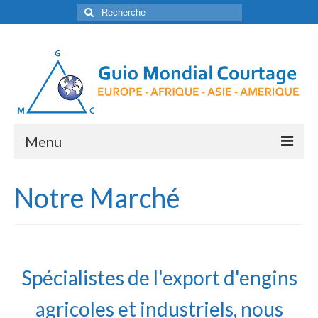
Rechercher
:
Menu
Accueil
Notre Marché
Qui sommes-nous?
Notre politique commerciale
Notre marché
Spécialistes de l'export d'engins
Contact
agricoles et industriels, nous