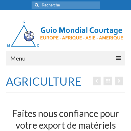
Rechercher
:
Menu
Accueil
AGRICULTURE
Qui sommes-nous?
Notre politique commerciale
Faites nous confiance pour
Notre marché
votre export de matériels
Contact